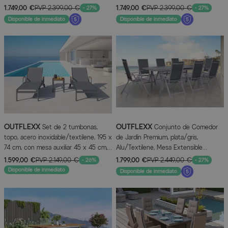
extensible 180/240 x 100 cm, 8 sillas
180/240x100cm, 8 Sillas apilables
1.749,00 €
PVP
2.399,00 €
1.749,00 €
PVP
2.399,00 €
- 27%
- 27%
apilables
Disponible de inmediato
Disponible de inmediato
OUTFLEXX
OUTFLEXX
Set de 2 tumbonas,
Conjunto de Comedor
topo, acero inoxidable/textilene, 195 x
de Jardín Premium, plata/gris,
74 cm, con mesa auxiliar 45 x 45 cm,
Alu/Textilene, Mesa Extensible
producto certificado FSC®
180/240 x 100 cm, 8 Sillas Plegables
1.599,00 €
PVP
2.149,00 €
1.799,00 €
PVP
2.449,00 €
- 26%
- 27%
Disponible de inmediato
Disponible de inmediato