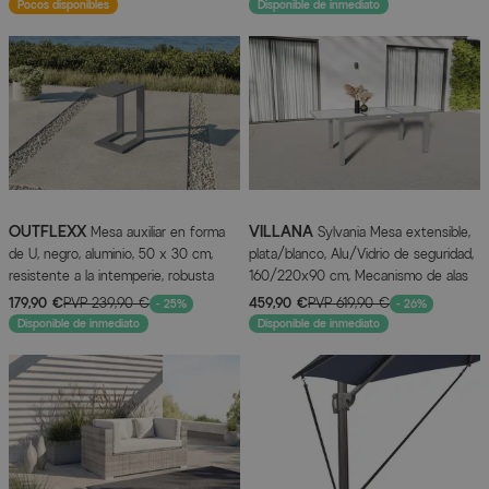
apilables
Pocos disponibles
Disponible de inmediato
OUTFLEXX
VILLANA
Mesa auxiliar en forma
Sylvania Mesa extensible,
de U, negro, aluminio, 50 x 30 cm,
plata/blanco, Alu/Vidrio de seguridad,
resistente a la intemperie, robusta
160/220x90 cm, Mecanismo de alas
179,90 €
PVP
239,90 €
459,90 €
PVP
619,90 €
- 25%
- 26%
Disponible de inmediato
Disponible de inmediato