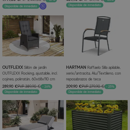
sillas plegables
rayos UV, Con tapas protectoras
Disponible de inmediato
Disponible de inmediato
OUTFLEXX
HARTMAN
Sillón de jardín
Raffaelo Silla apilable,
OUTFLEXX Rocking, ajustable, incl.
xerix/antracita, Alu/Textileno, con
cojines, polirratán, 60x68x110 cm
reposabrazos de teca
289,90 €
PVP
389,90 €
209,90 €
PVP
279,90 €
- 26%
- 25%
Disponible de inmediato
Disponible de inmediato