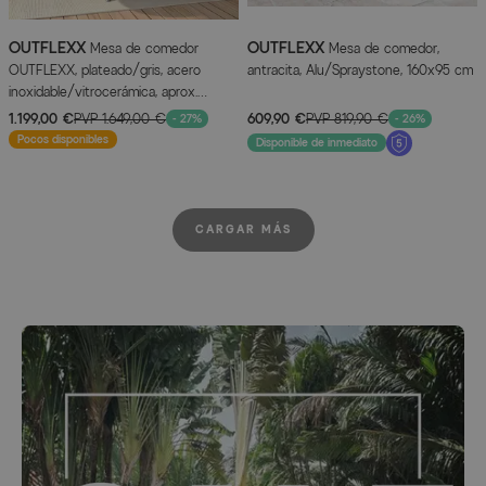
OUTFLEXX
OUTFLEXX
Mesa de comedor
Mesa de comedor,
OUTFLEXX, plateado/gris, acero
antracita, Alu/Spraystone, 160x95 cm
inoxidable/vitrocerámica, aprox.
Ø150cm
1.199,00 €
PVP
1.649,00 €
609,90 €
PVP
819,90 €
- 27%
- 26%
Pocos disponibles
Disponible de inmediato
CARGAR MÁS