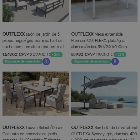
OUTFLEXX
OUTFLEXX
salón de jardín de 5
Mesa extensible
piezas, negro/gris, aluminio, fácil de
Premium OUTFLEXX, plata/gris,
cuidar, con cremallera, resistente a los
aluminio/vidrio, 180/240x100cm,
rayos UV, repelente al agua
mecanismo de extensión automático
1.549,00 €
PVP
2.099,00 €
859,90 €
PVP
1.199,00 €
- 26%
- 28%
Disponible de inmediato
Disponible de inmediato
OUTFLEXX
OUTFLEXX
Louvra Select/Darwin
Sombrilla de brazo lateral
Conjunto de comedor de jardín,
OUTFLEXX Sydney, gris, aluminio, 400