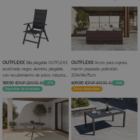
OUTFLEXX
OUTFLEXX
Silla plegable OUTFLEXX,
Arcón para cojines,
acolchada, negro, aluminio, plegable,
marrón jaspeado, polirratán,
con recubrimiento de polvo, robusta,
204x94x75cm
fácil manejo
189,90 €
PVP
259,90 €
609,90 €
PVP
819,90 €
- 27%
- 26%
Disponible de inmediato
Pocos disponibles