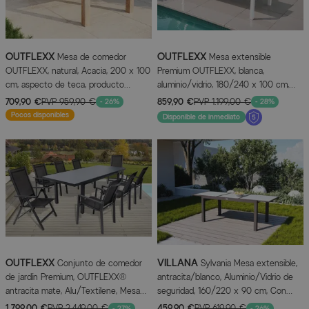
OUTFLEXX
OUTFLEXX
Mesa de comedor
Mesa extensible
OUTFLEXX, natural, Acacia, 200 x 100
Premium OUTFLEXX, blanca,
cm, aspecto de teca, producto
aluminio/vidrio, 180/240 x 100 cm,
certificado FSC®
resistente a la intemperie, alta
709,90 €
PVP
959,90 €
859,90 €
PVP
1.199,00 €
- 26%
- 28%
capacidad de carga
Pocos disponibles
Disponible de inmediato
OUTFLEXX
VILLANA
Conjunto de comedor
Sylvania Mesa extensible,
de jardín Premium, OUTFLEXX®
antracita/blanco, Aluminio/Vidrio de
antracita mate, Alu/Textilene, Mesa
seguridad, 160/220 x 90 cm, Con
180/240x100cm, 6 sillones apilables, 2
recubrimiento en polvo, Resistente a
1.799,00 €
PVP
2.449,00 €
459,90 €
PVP
619,90 €
- 27%
- 26%