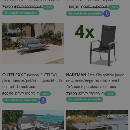
soporte de placas
789,90 €
PVP
1.099,00 €
1.199,00 €
PVP
1.649,00 €
- 28%
- 27%
Disponible de inmediato
Disponible de inmediato
OUTFLEXX
HARTMAN
Tumbona OUTFLEXX,
Alice Silla apilable juego
plata, aluminio/poliéster, ajustable, alto
de 4, xerix/negro, aluminio/textiles
confort de reclinado
4x4, con reposabrazos de teca
599,99 €
PVP
819,90 €
709,90 €
PVP
959,90 €
- 27%
- 26%
Disponible de inmediato
Disponible de inmediato