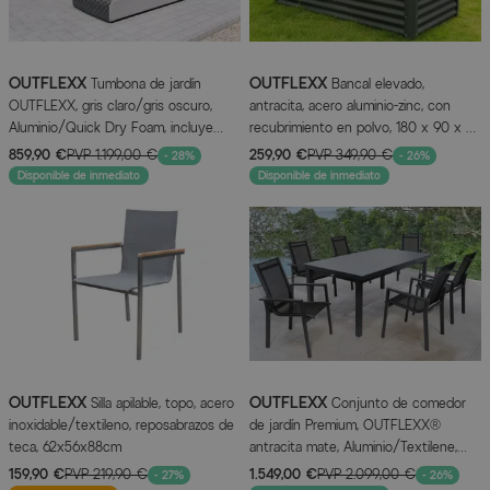
OUTFLEXX
OUTFLEXX
Tumbona de jardín
Bancal elevado,
OUTFLEXX, gris claro/gris oscuro,
antracita, acero aluminio-zinc, con
Aluminio/Quick Dry Foam, incluye
recubrimiento en polvo, 180 x 90 x 84
cojín para la espalda y reposacabezas
cm
859,90 €
PVP
1.199,00 €
259,90 €
PVP
349,90 €
- 28%
- 26%
ajustable
Disponible de inmediato
Disponible de inmediato
OUTFLEXX
OUTFLEXX
Silla apilable, topo, acero
Conjunto de comedor
inoxidable/textileno, reposabrazos de
de jardín Premium, OUTFLEXX®
teca, 62x56x88cm
antracita mate, Aluminio/Textilene,
Mesa 180/240x100cm, 6 Sillas
159,90 €
PVP
219,90 €
1.549,00 €
PVP
2.099,00 €
- 27%
- 26%