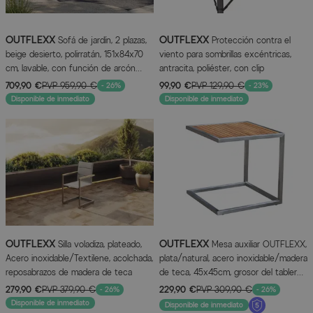
OUTFLEXX
OUTFLEXX
Sofá de jardín, 2 plazas,
Protección contra el
beige desierto, polirratán, 151x84x70
viento para sombrillas excéntricas,
cm, lavable, con función de arcón
antracita, poliéster, con clip
para cojines
709,90 €
PVP
959,90 €
99,90 €
PVP
129,90 €
- 26%
- 23%
Disponible de inmediato
Disponible de inmediato
OUTFLEXX
OUTFLEXX
Silla voladiza, plateado,
Mesa auxiliar OUTFLEXX,
Acero inoxidable/Textilene, acolchada,
plata/natural, acero inoxidable/madera
reposabrazos de madera de teca
de teca, 45x45cm, grosor del tablero
1,2cm, producto con certificación
279,90 €
PVP
379,90 €
229,90 €
PVP
309,90 €
- 26%
- 26%
FSC®
Disponible de inmediato
Disponible de inmediato