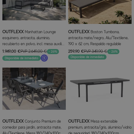
OUTFLEXX
OUTFLEXX
Manhattan Lounge
Boston Tumbona,
esquinero, antracita, aluminio,
antracita mate/negro, Alu/Textilene,
recubierto en polvo, incl. mesa auxiliar,
190 x 62 cm, Respaldo regulable
alta capacidad de carga
1.949,00 €
PVP
2.649,00 €
259,90 €
PVP
349,90 €
- 26%
- 26%
Disponible de inmediato
Disponible de inmediato
OUTFLEXX
OUTFLEXX
Conjunto Premium de
Mesa extensible
comedor para jardín, antracita mate,
premium, antracita/gris, aluminio/vidrio
Alu/Textilene, Mesa 180/240x100cm,
de seguridad, 180/240x100cm,