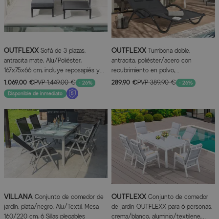
OUTFLEXX
OUTFLEXX
Sofá de 3 plazas,
Tumbona doble,
antracita mate, Alu/Poliéster,
antracita, poliéster/acero con
167x75x66 cm, incluye reposapiés y
recubrimiento en polvo,
mesa auxiliar
205x138x34cm, incl. cojines
1.069,00 €
PVP
1.449,00 €
289,90 €
PVP
389,90 €
- 26%
- 26%
cervicales, con ruedas
Disponible de inmediato
VILLANA
OUTFLEXX
Conjunto de comedor de
Conjunto de comedor
jardín, plata/negro, Alu/Textil, Mesa
de jardín OUTFLEXX para 6 personas,
160/220 cm, 6 Sillas plegables
crema/blanco, aluminio/textilene,