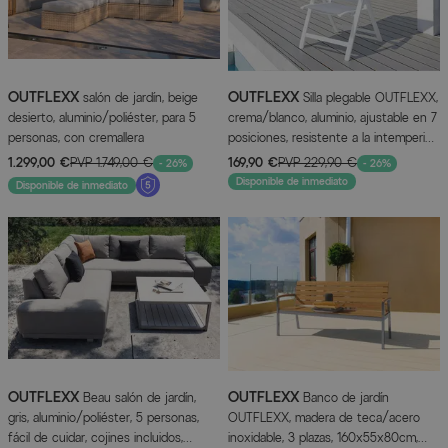
OUTFLEXX
OUTFLEXX
salón de jardín, beige
Silla plegable OUTFLEXX,
desierto, aluminio/poliéster, para 5
crema/blanco, aluminio, ajustable en 7
personas, con cremallera
posiciones, resistente a la intemperie,
alta capacidad de carga
1.299,00 €
PVP
1.749,00 €
169,90 €
PVP
229,90 €
- 26%
- 26%
Disponible de inmediato
Disponible de inmediato
OUTFLEXX
OUTFLEXX
Beau salón de jardín,
Banco de jardín
gris, aluminio/poliéster, 5 personas,
OUTFLEXX, madera de teca/acero
fácil de cuidar, cojines incluidos,
inoxidable, 3 plazas, 160x55x80cm,