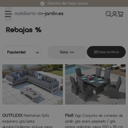
Ir al contenido
el mejor precio
Rebajas %
Rebajas %
Vista:
Todos los filtros
OUTFLEXX
Ploß
Manhattan Sofá
Vigo Conjunto de comedor de
esquinero, gris/plata,
jardín, gris acero jaspeado / gris
aluminio/poliéster, incluye mesa
pizarra, polirratán, mesa 200 x 95 cm,