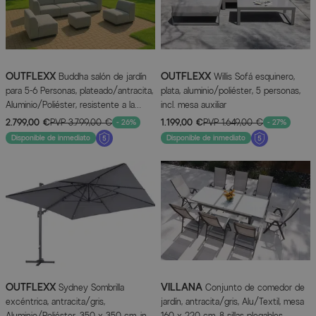
OUTFLEXX
OUTFLEXX
Buddha salón de jardín
Willis Sofá esquinero,
para 5-6 Personas, plateado/antracita,
plata, aluminio/poliéster, 5 personas,
Aluminio/Poliéster, resistente a la
incl. mesa auxiliar
intemperie y a los rayos UV
2.799,00 €
PVP
3.799,00 €
1.199,00 €
PVP
1.649,00 €
- 26%
- 27%
Disponible de inmediato
Disponible de inmediato
OUTFLEXX
VILLANA
Sydney Sombrilla
Conjunto de comedor de
excéntrica, antracita/gris,
jardín, antracita/gris, Alu/Textil, mesa
Aluminio/Poliéster, 350 x 350 cm, incl.
160 x 220 cm, 8 sillas plegables