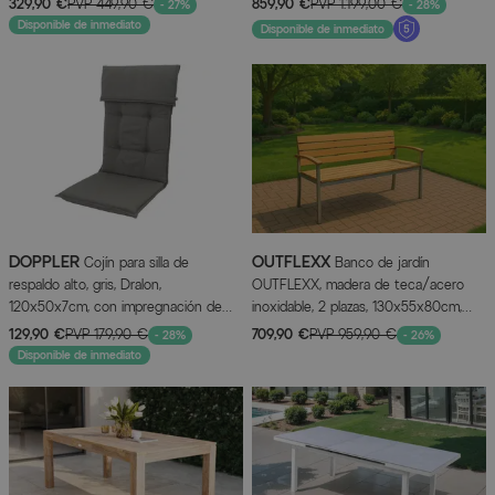
329,90 €
PVP
449,90 €
859,90 €
PVP
1.199,00 €
- 27%
- 28%
Disponible de inmediato
Disponible de inmediato
DOPPLER
OUTFLEXX
Cojín para silla de
Banco de jardín
respaldo alto, gris, Dralon,
OUTFLEXX, madera de teca/acero
120x50x7cm, con impregnación de
inoxidable, 2 plazas, 130x55x80cm,
marca DuPont Teflon
producto certificado FSC®
129,90 €
PVP
179,90 €
709,90 €
PVP
959,90 €
- 28%
- 26%
Disponible de inmediato