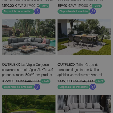
6 Sillas plegables
mecanismo de extensión automática
1.599,00 €
PVP
2.149,00 €
859,90 €
PVP
1.199,00 €
- 26%
- 28%
Disponible de inmediato
Disponible de inmediato
OUTFLEXX
OUTFLEXX
Las Vegas Conjunto
Tallinn Grupo de
esquinero, antracita/gris, Alu/Teca, 5
comedor de jardín con 8 sillas
personas, mesa 130x95 cm, producto
apilables, antracita mate/natural,
certificado FSC®
aluminio/imitación de madera, 200 x
3.299,00 €
PVP
4.449,00 €
1.449,00 €
PVP
1.949,00 €
- 26%
- 26%
90 cm
Disponible de inmediato
Disponible de inmediato