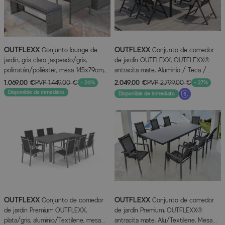
OUTFLEXX
OUTFLEXX
Conjunto lounge de
Conjunto de comedor
jardín, gris claro jaspeado/gris,
de jardín OUTFLEXX, OUTFLEXX®
polirratán/poliéster, mesa 145x79cm, 4
antracita mate, Aluminio / Teca /
piezas, 7 pers, incl. cojines
Textil, Mesa 150/210x90cm, 6 sillas
1.069,00 €
PVP
1.449,00 €
2.049,00 €
PVP
2.799,00 €
- 26%
- 27%
plegables
Disponible de inmediato
Disponible de inmediato
OUTFLEXX
OUTFLEXX
Conjunto de comedor
Conjunto de comedor
de jardín Premium OUTFLEXX,
de jardín Premium, OUTFLEXX®
plata/gris, aluminio/Textilene, mesa
antracita mate, Alu/Textilene, Mesa