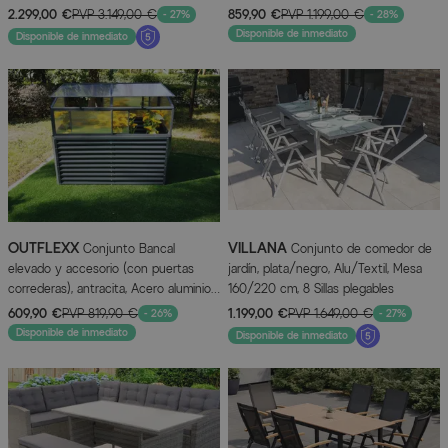
secado rápido, incl. mesa de café
producto certificado FSC®
2.299,00 €
PVP
3.149,00 €
859,90 €
PVP
1.199,00 €
- 27%
- 28%
Disponible de inmediato
Disponible de inmediato
OUTFLEXX
VILLANA
Conjunto Bancal
Conjunto de comedor de
elevado y accesorio (con puertas
jardín, plata/negro, Alu/Textil, Mesa
correderas), antracita, Acero aluminio-
160/220 cm, 8 Sillas plegables
zinc/Aluminio/Policarbonato, 180 cm,
609,90 €
PVP
819,90 €
1.199,00 €
PVP
1.649,00 €
- 26%
- 27%
con recubrimiento en polvo
Disponible de inmediato
Disponible de inmediato