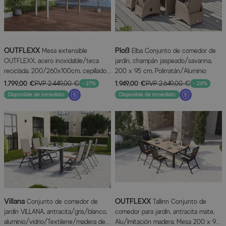
OUTFLEXX
Ploß
Mesa extensible
Elba Conjunto de comedor de
OUTFLEXX, acero inoxidable/teca
jardín, champán jaspeado/savanna,
reciclada, 200/260x100cm, cepillado
200 x 95 cm, Polirratán/Aluminio
rústico, producto certificado FSC®
1.799,00 €
PVP
2.449,00 €
1.949,00 €
PVP
2.649,00 €
- 27%
- 26%
Disponible de inmediato
Disponible de inmediato
Villana
OUTFLEXX
Conjunto de comedor de
Tallinn Conjunto de
jardín VILLANA, antracita/gris/blanco,
comedor para jardín, antracita mate,
aluminio/vidrio/Textilene/madera de
Alu/Imitación madera, Mesa 200 x 90