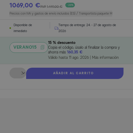
1069,00 €
- 26%
PVP
1.449,00 €
Precios con IVA y gastos de envío incluidos (ES) / Transportista paquete M
Disponible de
Tiempo de entrega:
24. - 27 de agosto de
inmediato
2026
15 % descuento
VERANO15
Copia el código, úsalo al finalizar la compra y
ahorra más
160,35 €
Válido hasta
11 ago. 2026
|
Más información
Cantidad
AÑADIR AL CARRITO