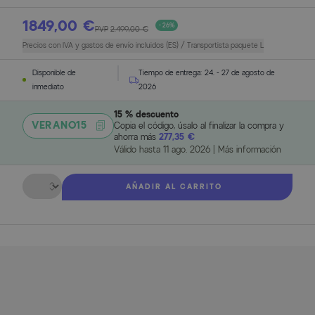
1849,00 €
- 26%
PVP
2.499,00 €
Precios con IVA y gastos de envío incluidos (ES) / Transportista paquete L
Disponible de
Tiempo de entrega:
24. - 27 de agosto de
inmediato
2026
15 % descuento
VERANO15
Copia el código, úsalo al finalizar la compra y
ahorra más
277,35 €
Válido hasta
11 ago. 2026
|
Más información
Cantidad
AÑADIR AL CARRITO