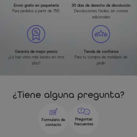
Dimensiones totales: aprox. 486 x 243 x 240 cm (L x
Envío gratis en paquetería
30 días de derecho de devolución
Para pedidos a partir de 75€
Devoluciones fáciles, sin costes
An x Al)
adicionales
Altura interior: aprox. 240 cm
Grosor del marco: aprox. 1,3 mm
Grosor de los paneles: aprox. 6 mm
Medidas de la puerta: aprox. 171 x 113 cm (Al x An)
Garantía de mejor precio
Tienda de confianza
Ventanas en el techo: 4 unidades, cada una aprox. 60 x
¿Lo has visto más barato en otro
Para tu compra de mobiliario de
56 cm
sitio?
jardín
Unidades de embalaje: 2 cajas, embaladas para ahorrar
espacio
Peso total: aprox. 75 kg
¿Tiene alguna pregunta?
Características del artículo
Atributo
Valores
Preguntas
Formulario de
frecuentes
contacto
Ancho (cm)
243.000000