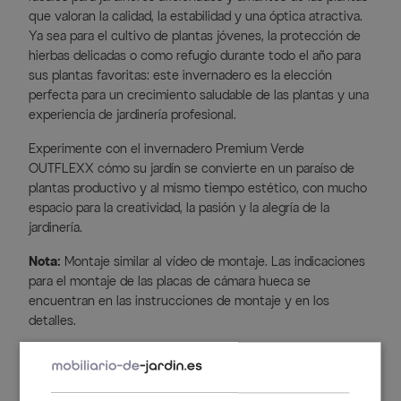
que valoran la calidad, la estabilidad y una óptica atractiva.
Ya sea para el cultivo de plantas jóvenes, la protección de
hierbas delicadas o como refugio durante todo el año para
sus plantas favoritas: este invernadero es la elección
perfecta para un crecimiento saludable de las plantas y una
experiencia de jardinería profesional.
Experimente con el invernadero Premium Verde
OUTFLEXX cómo su jardín se convierte en un paraíso de
plantas productivo y al mismo tiempo estético, con mucho
espacio para la creatividad, la pasión y la alegría de la
jardinería.
Nota:
Montaje similar al vídeo de montaje. Las indicaciones
para el montaje de las placas de cámara hueca se
encuentran en las instrucciones de montaje y en los
detalles.
Sus ventajas