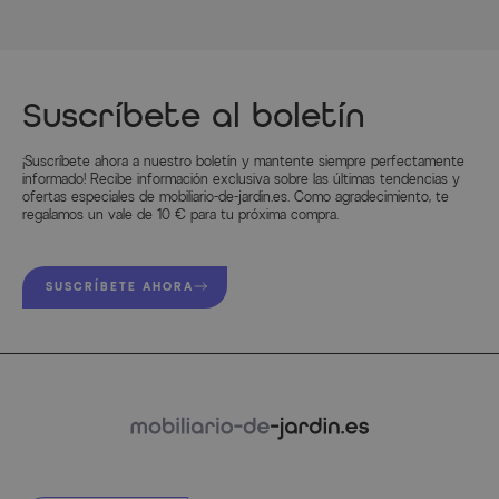
Longitud (cm)
486.000000
Altura (cm)
240.000000
Suscríbete al boletín
Color
Schwarz
¡Suscríbete ahora a nuestro boletín y mantente siempre perfectamente
informado! Recibe información exclusiva sobre las últimas tendencias y
Información del fabricante
ofertas especiales de mobiliario-de-jardin.es. Como agradecimiento, te
regalamos un vale de 10 € para tu próxima compra.
MÁS INFORMACIÓN AQUÍ
SUSCRÍBETE AHORA