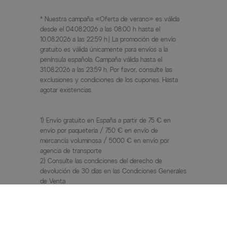
* Nuestra campaña «Oferta de verano» es válida
desde el 04.08.2026 a las 08:00 h hasta el
10.08.2026 a las 22:59 h.| La promoción de envío
gratuito es válida únicamente para envíos a la
península española. Campaña válida hasta el
31.08.2026 a las 23:59 h. Por favor, consulte las
exclusiones y condiciones de los cupones. Hasta
agotar existencias.
1) Envío gratuito en España a partir de 75 € en
envío por paquetería / 750 € en envío de
mercancía voluminosa / 5000 € en envío por
agencia de transporte
2) Consulte las condiciones del derecho de
devolución de 30 días en las Condiciones Generales
de Venta
3) PVP / Precio anterior = precio de venta al público
recomendado por el fabricante