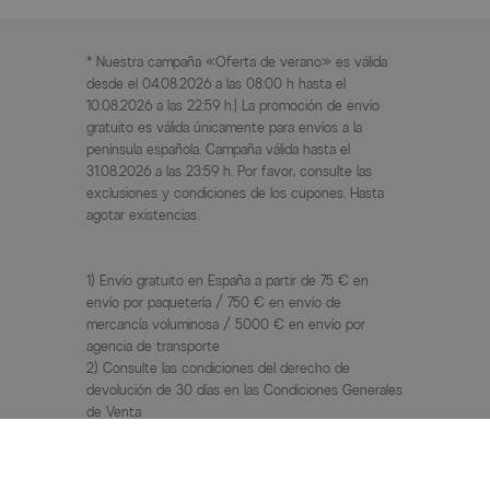
* Nuestra campaña «Oferta de verano» es válida
desde el 04.08.2026 a las 08:00 h hasta el
10.08.2026 a las 22:59 h.| La promoción de envío
gratuito es válida únicamente para envíos a la
península española. Campaña válida hasta el
31.08.2026 a las 23:59 h. Por favor, consulte las
exclusiones y condiciones de los cupones. Hasta
agotar existencias.
1) Envío gratuito en España a partir de 75 € en
envío por paquetería / 750 € en envío de
mercancía voluminosa / 5000 € en envío por
agencia de transporte
2) Consulte las condiciones del derecho de
devolución de 30 días en las Condiciones Generales
de Venta
3) PVP / Precio anterior = precio de venta al público
recomendado por el fabricante