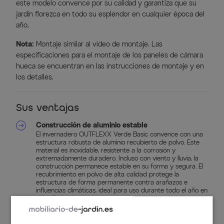
este modelo convence por su calidad y garantiza que su
jardín florezca en todo su esplendor en cualquier época del
año.
Nota:
Montaje similar al vídeo de montaje. Las
especificaciones para el montaje de los paneles de cámara
hueca se encuentran en las instrucciones de montaje y en
los detalles.
Sus ventajas
Construcción de aluminio estable
El invernadero OUTFLEXX Verde Basic convence con una
estructura robusta de aluminio recubierto de polvo. Este
material es inoxidable, resistente a la corrosión y
extremadamente duradero. Incluso con viento y lluvia, la
construcción permanece estable en su forma y segura. El
recubrimiento en polvo de alta calidad protege la
estructura de forma permanente contra arañazos e
influencias climáticas, ideal para uso durante todo el año en
el jardín.
Clima óptimo para las plantas
Gracias a los paneles de doble pared de policarbonato de