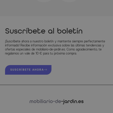
Atributo
Valores
Ancho (cm)
183.000000
Longitud (cm)
130.000000
Suscríbete al boletín
Altura (cm)
190.000000
¡Suscríbete ahora a nuestro boletín y mantente siempre perfectamente
informado! Recibe información exclusiva sobre las últimas tendencias y
Color
Schwarz
ofertas especiales de mobiliario-de-jardin.es. Como agradecimiento, te
regalamos un vale de 10 € para tu próxima compra.
Información del fabricante
SUSCRÍBETE AHORA
MÁS INFORMACIÓN AQUÍ