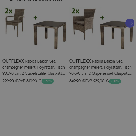
Material principal
Polyrattan
Instrucciones de montaje
DESCARGAR (PDF)
Información del fabricante
OUTFLEXX
OUTFLEXX
Rabida Balkon-Set,
Rabida Balkon-Set,
MÁS INFORMACIÓN AQUÍ
champagner-meliert, Polyrattan, Tisch
champagner-meliert, Polyrattan, Tisch
90x90 cm, 2 Stapelstühle, Glasplatte
90x90 cm, 2 Stapelsessel, Glasplatte
in Steinoptik
in Steinoptik
299,90 €
PVP
819,90 €
849,90 €
PVP
939,90 €
- 63%
- 10%