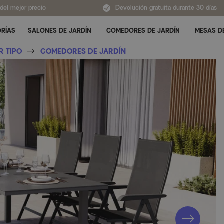
 del mejor precio
Devolución gratuita durante 30 días
ORÍAS
SALONES DE JARDÍN
COMEDORES DE JARDÍN
MESAS D
Alternar submenú para Todas las categorías
R TIPO
COMEDORES DE JARDÍN