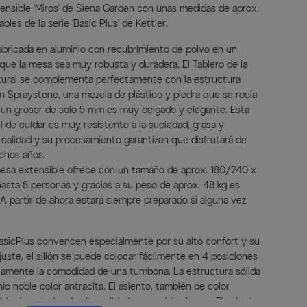
ensible 'Miros' de Siena Garden con unas medidas de aprox.
les de la serie 'Basic Plus' de Kettler.
abricada en aluminio con recubrimiento de polvo en un
 que la mesa sea muy robusta y duradera. El Tablero de la
tural se complementa perfectamente con la estructura
en Spraystone, una mezcla de plástico y piedra que se rocía
n un grosor de solo 5 mm es muy delgado y elegante. Esta
 de cuidar es muy resistente a la suciedad, grasa y
a calidad y su procesamiento garantizan que disfrutará de
chos años.
 mesa extensible ofrece con un tamaño de aprox. 180/240 x
asta 8 personas y gracias a su peso de aprox. 48 kg es
 partir de ahora estará siempre preparado si alguna vez
e BasicPlus convencen especialmente por su alto confort y su
ajuste, el sillón se puede colocar fácilmente en 4 posiciones
ctamente la comodidad de una tumbona. La estructura sólida
o noble color antracita. El asiento, también de color
ido de exterior de alta calidad permeable al agua. El asiento