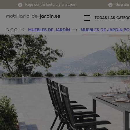
Ir al contenido
Pago contra factura y a plazos
Garantía
TODAS LAS CATEG
INICIO
MUEBLES DE JARDÍN
MUEBLES DE JARDÍN PO