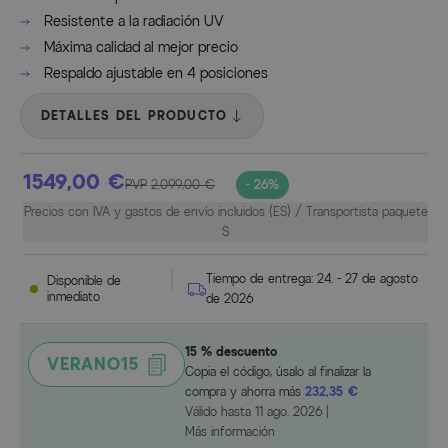
Resistente a la radiación UV
Máxima calidad al mejor precio
Respaldo ajustable en 4 posiciones
DETALLES DEL PRODUCTO
1549,00 €
PVP
2.099,00 €
- 26%
Precios con IVA y gastos de envío incluidos (ES) / Transportista paquete
S
Tiempo de entrega:
24. - 27 de agosto
Disponible de
inmediato
de 2026
15 % descuento
VERANO15
Copia el código, úsalo al finalizar la
compra y ahorra más
232,35 €
Válido hasta
11 ago. 2026
|
Más información