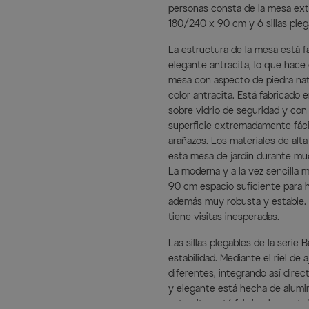
personas consta de la mesa ext
180/240 x 90 cm y 6 sillas plegab
La estructura de la mesa está f
elegante antracita, lo que hace
mesa con aspecto de piedra na
color antracita. Está fabricado 
sobre vidrio de seguridad y co
superficie extremadamente fácil
arañazos. Los materiales de alt
esta mesa de jardín durante mu
La moderna y a la vez sencilla
90 cm espacio suficiente para h
además muy robusta y estable. A
tiene visitas inesperadas.
Las sillas plegables de la seri
estabilidad. Mediante el riel de 
diferentes, integrando así dire
y elegante está hecha de alumini
antracita, está fabricado con tej