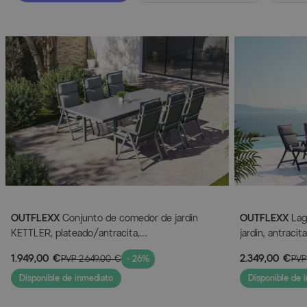
OUTFLEXX
Conjunto de comedor de jardín
OUTFLEXX
Lag
KETTLER, plateado/antracita,
jardín, antraci
aluminio/textileno, mesa 180/240 x 100 cm, 6
180/240 x 100 c
1.949,00 €
2.349,00 €
PVP
2.649,00 €
- 26%
PV
sillas plegables, incluye cojines
cojines
Disponible de inmediato
Disponible de 