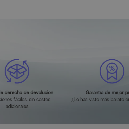
de derecho de devolución
Garantía de mejor p
iones fáciles, sin costes
¿Lo has visto más barato en
adicionales