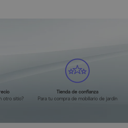
recio
Tienda de confianza
 otro sitio?
Para tu compra de mobiliario de jardín