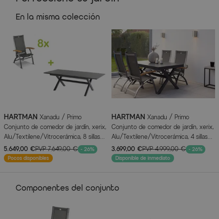
Características del artículo
En la misma colección
Atributo
Valores
Color
Schwarz
Información del fabricante
MÁS INFORMACIÓN AQUÍ
HARTMAN
HARTMAN
Xanadu / Primo
Xanadu / Primo
Conjunto de comedor de jardín, xerix,
Conjunto de comedor de jardín, xerix,
Alu/Textilene/Vitrocerámica, 8 sillas
Alu/Textilene/Vitrocerámica, 4 sillas
plegables, 160/220x100cm, Función
plegables, 160/220x100cm, función
5.649,00 €
PVP
7.649,00 €
3.699,00 €
PVP
4.999,00 €
- 26%
- 26%
extensible
extensible
Pocos disponibles
Disponible de inmediato
Componentes del conjunto