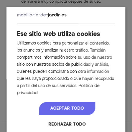
de manera muy compacta después de su uso.
Construcción de aluminio inoxidable
El aluminio inoxidable utilizado para la estructura es
adecuado para uso exterior durante todo el año y
convence por su longevidad.
Ese sitio web utiliza cookies
Origen rastreable de la madera.
La certificación FSC® de este mueble garantiza que la
Utilizamos cookies para personalizar el contenido,
madera utilizada para este artículo proviene de fuentes
responsables.
los anuncios y analizar nuestro tráfico. También
compartimos información sobre su uso de nuestro
sitio con nuestros socios de publicidad y análisis,
Contenido de la entrega
quienes pueden combinarla con otra información
que les haya proporcionado o que hayan recopilado
1x Mesa de comedor Xanadu, aprox. 160/220 x 100 cm
Política de
a partir del uso de sus servicios.
(65900058)
privacidad
6x Sillas plegables Primo aprox. 70 x 71,5 x 112 cm
(62899010)
ACEPTAR TODO
RECHAZAR TODO
Dimensiones