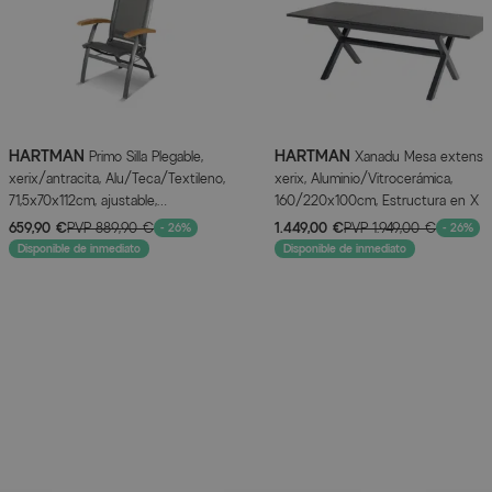
HARTMAN
HARTMAN
Primo Silla Plegable,
Xanadu Mesa extensibl
xerix/antracita, Alu/Teca/Textileno,
xerix, Aluminio/Vitrocerámica,
71,5x70x112cm, ajustable,
160/220x100cm, Estructura en X
Reposabrazos de Teca
659,90 €
PVP
889,90 €
1.449,00 €
PVP
1.949,00 €
- 26%
- 26%
Disponible de inmediato
Disponible de inmediato