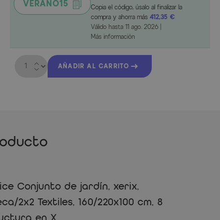
VERANO15
Copia el código, úsalo al finalizar la
compra y ahorra más
412,35 €
Válido hasta
11 ago. 2026
|
Más información
Cantidad
AÑADIR AL CARRITO
roducto
e Conjunto de jardín, xerix,
ca/2x2 Textiles, 160/220x100 cm, 8
ructura en X