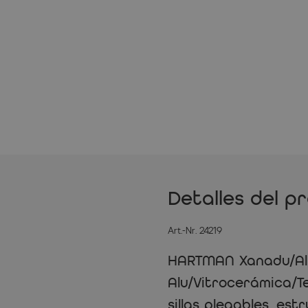
Detalles del p
Art.-Nr. 24219
HARTMAN Xanadu/Alic
Alu/Vitrocerámica/Te
sillas plegables, est