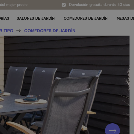
 del mejor precio
Devolución gratuita durante 30 días
ORÍAS
SALONES DE JARDÍN
COMEDORES DE JARDÍN
MESAS D
Alternar submenú para Todas las categorías
R TIPO
COMEDORES DE JARDÍN