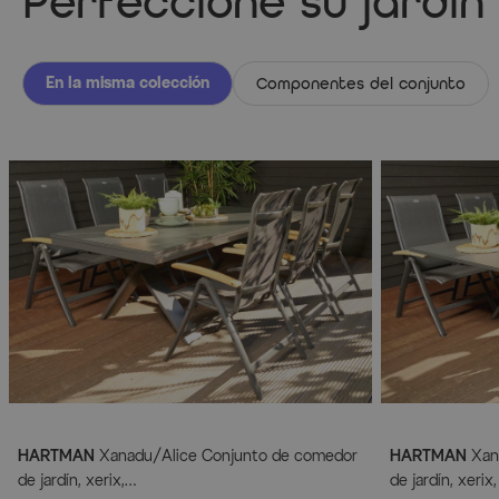
Perfeccione su jardín
En la misma colección
Componentes del conjunto
HARTMAN
Xanadu/Alice Conjunto de comedor
HARTMAN
Xan
de jardín, xerix,
de jardín, xer