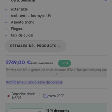
Características
extensible
resistente a los rayos UV
Asiento ancho
Plegable
fácil de cuidar
DETALLES DEL PRODUCTO
2749,00 €
PVP
3.749,00 €
- 27%
Precios con IVA y gastos de envío incluidos (ES) / Transportista paquete
S
Notifícame cuando esté disponible.
Disponible desde
marzo 2027
1/3/27
15 % descuento