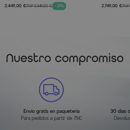
Aluminio/Vitrocerámica/Teca/2x2 Textiles,
Textiles, 220/2
2.449,00 €
2.749,00 €
PVP
3.349,00 €
- 27%
PV
220/280x100 cm, 6 Sillas plegables, Estructura
estructura en 
en X
Nuestro compromiso
Envío gratis en paquetería
30 días 
Para pedidos a partir de 75€
Devoluc