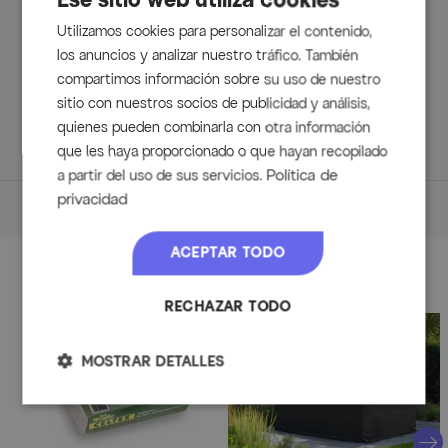
Ese sitio web utiliza cookies
Volumen de suministro:
Utilizamos cookies para personalizar el contenido,
los anuncios y analizar nuestro tráfico. También
1x Mesa extensible South Wales, aprox. 150/210 x 90 x 73,5
compartimos información sobre su uso de nuestro
cm (65140210)
sitio con nuestros socios de publicidad y análisis,
6x Sillón multiposición Alice (65291010)
quienes pueden combinarla con otra información
que les haya proporcionado o que hayan recopilado
Política de
a partir del uso de sus servicios.
privacidad
Dimensiones
Medidas
ACEPTAR TODO
Accesorios
Mesa
RECHAZAR TODO
aprox. 150/210 x 90 x 73,5 cm
Capacidad de carga máx.: aprox. 75 kg
MOSTRAR DETALLES
Peso: aprox. 25 kg
Sillón multiposición