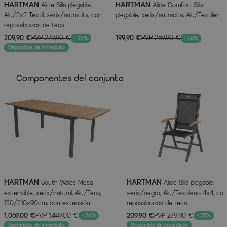
HARTMAN
HARTMAN
Alice Silla plegable,
Alice Comfort Silla
Alu/2x2 Textil, xerix/antracita, con
plegable, xerix/antracita, Alu/Textilen
Color
Anthrazit
reposabrazos de teca
209,90 €
PVP
279,90 €
199,90 €
PVP
269,90 €
- 25%
- 26%
Color estructura
Anthrazit
Disponible de inmediato
Color superficie de asiento/tumbona
Anthrazit
Componentes del conjunto
Color del tablero de la mesa
Naturbelassen
Información del fabricante
MÁS INFORMACIÓN AQUÍ
HARTMAN
HARTMAN
South Wales Mesa
Alice Silla plegable,
extensible, xerix/natural, Alu/Teca,
xerix/negro, Alu/Textileno 4x4, con
150/210x90cm, con extensión
reposabrazos de teca
sincronizada
1.069,00 €
PVP
1.449,00 €
209,90 €
PVP
279,90 €
- 26%
- 25%
Disponible de inmediato
Disponible de inmediato