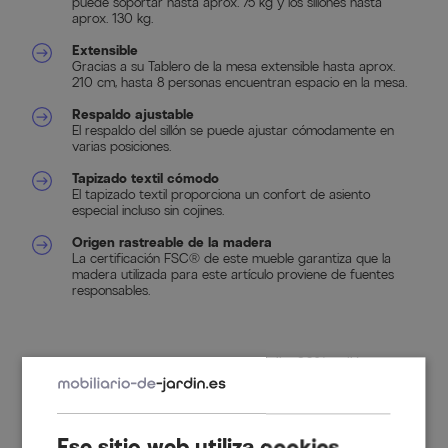
puede soportar hasta aprox. 75 kg y los sillones hasta
aprox. 130 kg.
Extensible
Gracias a su Tablero de la mesa extensible hasta aprox.
210 cm, hasta 8 personas encuentran espacio en la mesa.
Respaldo ajustable
El respaldo del sillón se puede ajustar cómodamente en
varias posiciones.
Tapizado textil cómodo
El tapizado textil proporciona un confort de asiento
especial incluso sin cojines.
Origen rastreable de la madera
La certificación FSC® de este mueble garantiza que la
madera utilizada para este artículo proviene de fuentes
responsables.
Material textil:
70% policloruro de vinilo, 30% poliéster