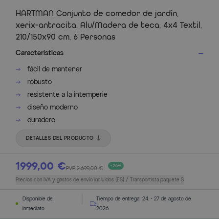
HARTMAN Conjunto de comedor de jardín,
xerix-antracita, Alu/Madera de teca, 4x4 Textil,
210/150x90 cm, 6 Personas
Características
fácil de mantener
robusto
resistente a la intemperie
diseño moderno
duradero
DETALLES DEL PRODUCTO
1999,00 €
- 26%
PVP
2.699,00 €
Precios con IVA y gastos de envío incluidos (ES) / Transportista paquete S
Disponible de
Tiempo de entrega:
24. - 27 de agosto de
inmediato
2026