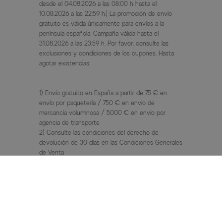
desde el 04.08.2026 a las 08:00 h hasta el
10.08.2026 a las 22:59 h.| La promoción de envío
gratuito es válida únicamente para envíos a la
península española. Campaña válida hasta el
31.08.2026 a las 23:59 h. Por favor, consulte las
exclusiones y condiciones de los cupones. Hasta
agotar existencias.
1) Envío gratuito en España a partir de 75 € en
envío por paquetería / 750 € en envío de
mercancía voluminosa / 5000 € en envío por
agencia de transporte
2) Consulte las condiciones del derecho de
devolución de 30 días en las Condiciones Generales
de Venta
3) PVP / Precio anterior = precio de venta al público
recomendado por el fabricante