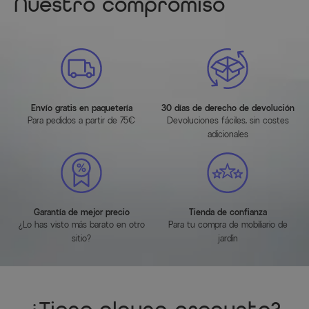
Nuestro compromiso
Ancho (cm)
56.000000
Longitud (cm)
54.000000
Altura (cm)
84.000000
Color
Grau
Envío gratis en paquetería
30 días de derecho de devolución
Para pedidos a partir de 75€
Devoluciones fáciles, sin costes
Color estructura
Anthrazit
adicionales
Color superficie de asiento/tumbona
Grau
Acabado del armazón
Pulverbeschichtung
Garantía de mejor precio
Tienda de confianza
Material principal
Edelstahl
¿Lo has visto más barato en otro
Para tu compra de mobiliario de
sitio?
jardín
Información del fabricante
MÁS INFORMACIÓN AQUÍ