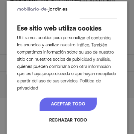
Material textil:
70% cloruro de polivinilo, 30% poliéster
Ese sitio web utiliza cookies
Volumen de suministro
Utilizamos cookies para personalizar el contenido,
los anuncios y analizar nuestro tráfico. También
1x Sillón apilable Villana, antracita, aprox. 54 x 56 x 84 cm
compartimos información sobre su uso de nuestro
sitio con nuestros socios de publicidad y análisis,
Dimensiones
quienes pueden combinarla con otra información
que les haya proporcionado o que hayan recopilado
Detalles
Características y materiales del
Política de
a partir del uso de sus servicios.
privacidad
Sillón apilable Villana antracita
artículo
Material de la estructura: aluminio con recubrimiento en
Material principal:
Edelstahl
polvo
ACEPTAR TODO
El acero inoxidable 304 no solo se ve elegante, sino que
Accesorios
Color de la estructura: antracita
también convence por sus ventajas especiales. Sus
diseño moderno
RECHAZAR TODO
muchas propiedades positivas, como su estabilidad y
Material de los reposabrazos: madera de acacia FSC®
durabilidad, lo convierten en una de las materias primas más
populares para la fabricación de muebles de jardín. Es