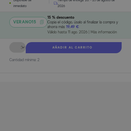
Disponible de
Tiempo de entrega:
20. - 25 de agosto de
inmediato
2026
15 % descuento
VERANO15
Copia el código, úsalo al finalizar la compra y
ahorra más
19,49 €
Válido hasta
11 ago. 2026
|
Más información
Cantidad
AÑADIR AL CARRITO
Cantidad mínima: 2