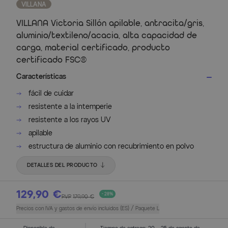
VILLANA
VILLANA Victoria Sillón apilable, antracita/gris,
aluminio/textileno/acacia, alta capacidad de
carga, material certificado, producto
certificado FSC®
Características
fácil de cuidar
resistente a la intemperie
resistente a los rayos UV
apilable
estructura de aluminio con recubrimiento en polvo
DETALLES DEL PRODUCTO
129,90 €
- 28%
PVP
179,90 €
Precios con IVA y gastos de envío incluidos (ES) / Paquete L