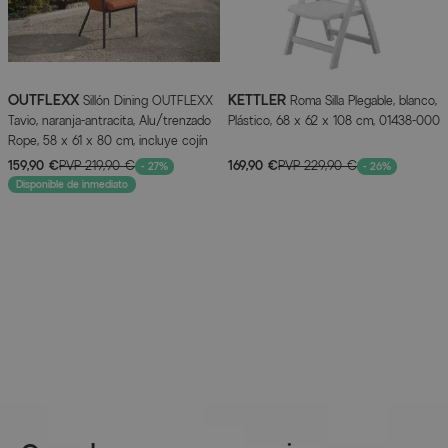
Capacidad de carga: aprox. 130 kg
Diagrama de medidas
OUTFLEXX
KETTLER
Sillón Dining OUTFLEXX
Roma Silla Plegable, blanco,
Tavio, naranja-antracita, Alu/trenzado
Plástico, 68 x 62 x 108 cm, 01438-000
(haga clic para ampliar)
Rope, 58 x 61 x 80 cm, incluye cojín
159,90 €
PVP
219,90 €
169,90 €
PVP
229,90 €
- 27%
- 26%
Disponible de inmediato
Características del artículo
Atributo
Valores