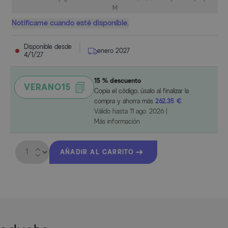
M
Notifícame cuando esté disponible.
Disponible desde
enero 2027
4/1/27
15 % descuento
VERANO15
Copia el código, úsalo al finalizar la
compra y ahorra más
262,35 €
Válido hasta
11 ago. 2026
|
Más información
Cantidad
AÑADIR AL CARRITO