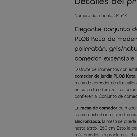
Detalles del p
Número de artículo: 34544
Elegante conjunto d
PLOß Kota de mader
polirratán, gris/nat
comedor extensible 
Disfrute de momentos con estilo 
comedor de jardín PLOß Kota
mesa de comedor de alta calida
en su jardín o terraza. Los colo
confieren al Conjunto de comed
La
mesa de comedor
de madera
su material robusto, sino tambi
sincronizada
, la mesa se puede
hasta aprox. 260 cm. Esto le p
más grandes sin problemas. El a