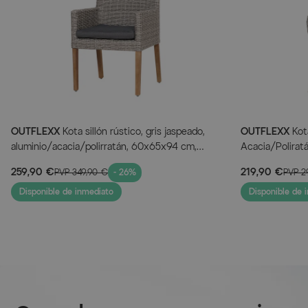
OUTFLEXX
Kota sillón rústico, gris jaspeado,
OUTFLEXX
Kota
aluminio/acacia/polirratán, 60x65x94 cm,
Acacia/Polirat
incluye cojines, producto certificado FSC®
cojines, produ
259,90 €
219,90 €
PVP
349,90 €
- 26%
PVP
2
Disponible de inmediato
Disponible de 