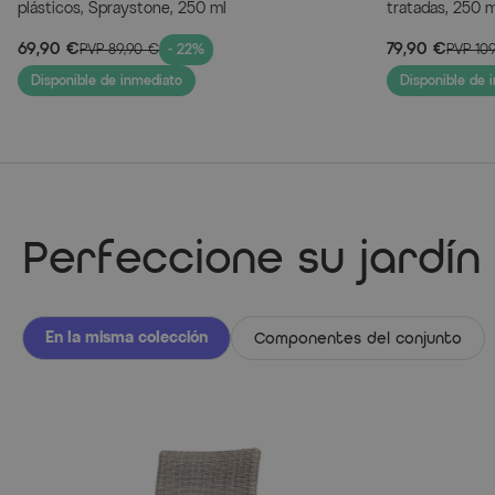
plásticos, Spraystone, 250 ml
tratadas, 250 m
69,90 €
79,90 €
PVP
89,90 €
- 22%
PVP
10
Disponible de inmediato
Disponible de 
Perfeccione su jardín
En la misma colección
Componentes del conjunto