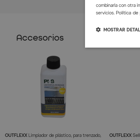
combinarla con otra i
Política de
servicios.
MOSTRAR DETAL
Accesorios
OUTFLEXX
Limpiador de plástico, para trenzado,
OUTFLEXX
Sell