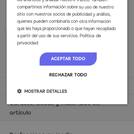
terraza, el balcón o el jardín.
compartimos información sobre su uso de nuestro
sitio con nuestros socios de publicidad y análisis,
Volumen de entrega
quienes pueden combinarla con otra información
que les haya proporcionado o que hayan recopilado
1x Sillón OUTFLEXX Joliet, aprox. 64 x 57 x 74 cm, de
Política de
a partir del uso de sus servicios.
aluminio y poliéster en color antracita.
privacidad
1x Cojín del asiento, aprox. 40 x 46 cm, de 100 %
poliéster, desenfundables y lavable.
ACEPTAR TODO
1x Cojín del respaldo, aprox. 33 cm de alto, de 100 %
poliéster, desenfundables y fácil de cuidar.
RECHAZAR TODO
Dimensiones
MOSTRAR DETALLES
Detalles
Características y materiales del
Marca: OUTFLEXX
artículo
Modelo: Joliet
Material principal:
Aluminium
Grupo de productos: Sillón
El aluminio es un metal muy ligero y convence entre otras
Material: Aluminio y poliéster