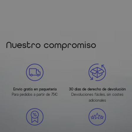
transpirable o en espacios ventilados.
Grosor del cojín: aprox. 5 cm
Material: 100 % poliéster, 240 g/m²
Extraíble y lavable
Características del artículo
Nuestro compromiso
Atributo
Valores
Color
Anthrazit
Material principal
Aluminium
Envío gratis en paquetería
30 días de derecho de devolución
Información del fabricante
Para pedidos a partir de 75€
Devoluciones fáciles, sin costes
adicionales
MÁS INFORMACIÓN AQUÍ