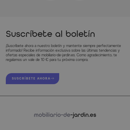
Diagrama de medidas
(haga clic para ampliar)
Suscríbete al boletín
¡Suscríbete ahora a nuestro boletín y mantente siempre perfectamente
informado! Recibe información exclusiva sobre las últimas tendencias y
ofertas especiales de mobiliario-de-jardin.es. Como agradecimiento, te
regalamos un vale de 10 € para tu próxima compra.
Características del artículo
SUSCRÍBETE AHORA
Atributo
Valores
Color
Silber
Color estructura
Silber
Color superficie de asiento/tumbona
Anthrazit