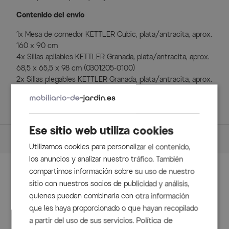
Contenido del envío
1x Mesa de comedor KETTLER Cubic, plata/antracita, aprox.
160 x 90 cm
4x Sillas apilables KETTLER Granada, plata/antracita, aprox.
68,5 x 65,5 x 98 cm (0301205-0100)
2x Sillas plegables KETTLER Granada, plata/antracita, aprox.
65 x 60,5 x 109 cm (0301201-0100)
Ese sitio web utiliza cookies
Dimensiones
Utilizamos cookies para personalizar el contenido,
Detalles
los anuncios y analizar nuestro tráfico. También
compartimos información sobre su uso de nuestro
Accesorios
Mesa
sitio con nuestros socios de publicidad y análisis,
quienes pueden combinarla con otra información
Mesa de comedor de Kettler
que les haya proporcionado o que hayan recopilado
Material del armazón: aluminio con recubrimiento de
Política de
a partir del uso de sus servicios.
polvo