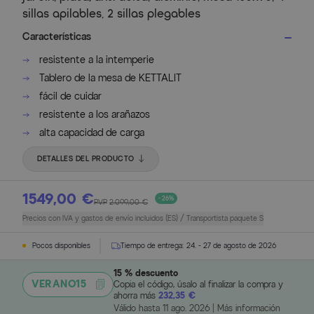
sillas apilables, 2 sillas plegables
Características
resistente a la intemperie
Tablero de la mesa de KETTALIT
fácil de cuidar
resistente a los arañazos
alta capacidad de carga
DETALLES DEL PRODUCTO
1549,00 €
- 26%
PVP
2.099,00 €
Precios con IVA y gastos de envío incluidos (ES) / Transportista paquete S
Pocos disponibles
Tiempo de entrega:
24. - 27 de agosto de 2026
15 % descuento
VERANO15
Copia el código, úsalo al finalizar la compra y
ahorra más
232,35 €
Válido hasta
11 ago. 2026
|
Más información