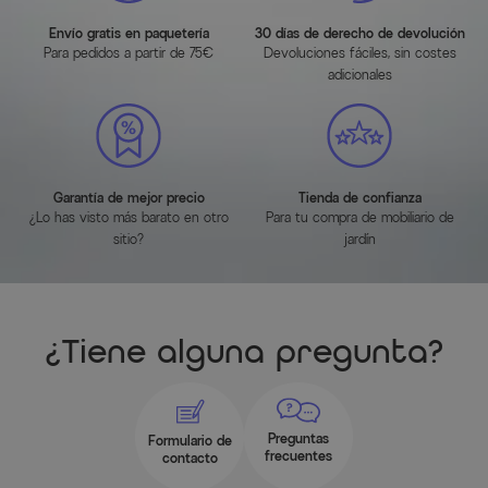
aprox. 68,5 x 65,5 x 98 cm
Envío gratis en paquetería
30 días de derecho de devolución
Ancho del asiento: aprox. 49 cm
Para pedidos a partir de 75€
Devoluciones fáciles, sin costes
Altura del asiento: aprox. 44 cm
adicionales
Altura de los reposabrazos: aprox. 64 cm
Peso: aprox. 5,5 kg
Capacidad de carga máx.: aprox. 120 kg
Sillas plegables
Garantía de mejor precio
Tienda de confianza
¿Lo has visto más barato en otro
Para tu compra de mobiliario de
sitio?
jardín
aprox. 65 x 60,5 x 109 cm
Plegado: aprox. 61 x 20 x 70 cm
Longitud con respaldo completamente reclinado: aprox.
110,5 cm
¿Tiene alguna pregunta?
Ancho del asiento: aprox. 49 cm
Altura del asiento: aprox. 44,5 cm
Altura de los reposabrazos: aprox. 64,5 cm
Peso: aprox. 6,5 kg
Preguntas
Formulario de
frecuentes
contacto
Capacidad de carga máx.: aprox. 120 kg