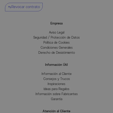
Revocar contrato
Color del tablero de la mesa
Grau
Información del fabricante
Empresa
Aviso Legal
MÁS INFORMACIÓN AQUÍ
Seguridad / Protección de Datos
Política de Cookies
Condiciones Generales
Derecho de Desistimiento
Información Útil
Información al Cliente
Consejos y Trucos
Inspiraciones
Ideas para Regalos
Información sobre Fabricantes
Garantía
Atención al Cliente