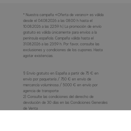
* Nuestra campaña «Oferta de verano» es válida
desde el 04.08.2026 a las 08:00 h hasta el
10.08.2026 a las 22:59 h.| La promoción de envío
gratuito es válida únicamente para envíos a la
península española. Campaña válida hasta el
31.08.2026 a las 23:59 h. Por favor, consulte las
exclusiones y condiciones de los cupones. Hasta
agotar existencias.
1) Envío gratuito en España a partir de 75 € en
envío por paquetería / 750 € en envío de
mercancía voluminosa / 5000 € en envío por
agencia de transporte
2) Consulte las condiciones del derecho de
devolución de 30 días en las Condiciones Generales
de Venta
3) PVP / Precio anterior = precio de venta al público
recomendado por el fabricante